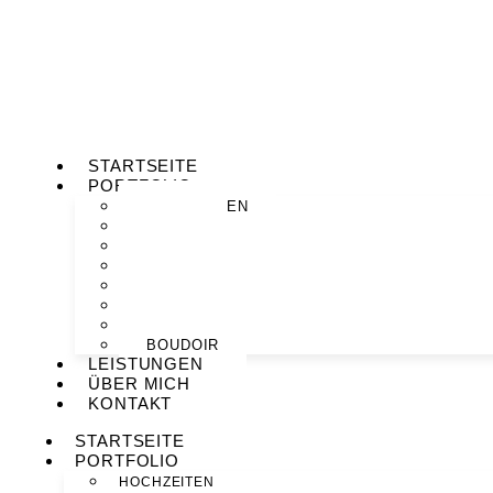
STARTSEITE
PORTFOLIO
HOCHZEITEN
PAARE
MOTHERHOOD
BABYBAUCH
NEWBORN
FAMILIEN
PORTRAITS
BOUDOIR
LEISTUNGEN
ÜBER MICH
KONTAKT
STARTSEITE
PORTFOLIO
HOCHZEITEN