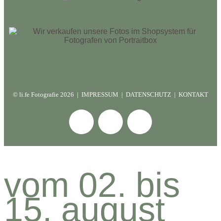
© li.fe Fotografie 2
026 |
IMPRESSUM
|
DATENSCHUTZ
|
KONTAKT
vom 02. bis
15. august