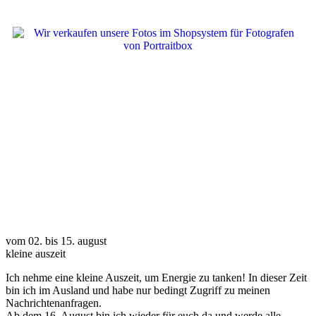
© li.fe Fotografie 2
026 |
IMPRESSUM
|
DATENSCHUTZ
|
KONTAKT
vom 02. bis 15. august
kleine auszeit
Ich nehme eine kleine Auszeit, um Energie zu tanken! In dieser Zeit
bin ich im Ausland und habe nur bedingt Zugriff zu meinen
Nachrichtenanfragen.
Ab dem 16. August bin ich wieder für euch da und werde alle